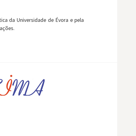
s
ca da Universidade de Évora e pela
cações.
q
u
i
s
a
r